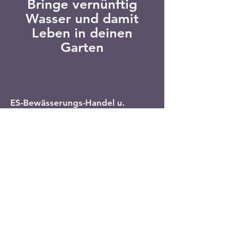
Bringe vernünftig
Wasser und damit
Leben in deinen
Garten
ES-Bewässerungs-Handel u.
Planungs GmbH
Markt 56
2842 Edlitz
GF: Thomas Emminger (Region
Ost) Telefon:
0680 2430170
E-Mail:
thomas.emminger@bewaesserung
.com