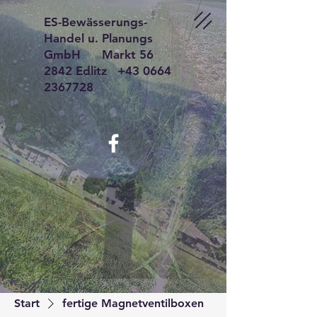
ES-Bewässerungs-
Handel u. Planungs
GmbH
Markt 56
2842 Edlitz +43 0664
2367728
Start
fertige Magnetventilboxen